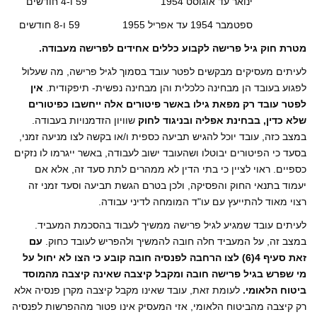
ינואר עד אוגוסט 1954 59 ו-4 חודשים
ספטמבר 1954 עד אפריל 1955 59 ו-8 חודשים
מטרת חוק גיל פרישה לקבוע כללים אחידים לפרישה מעבודה.
לעיתים מעסיקים מבקשים לפטר עובד בסמוך לגיל פרישה, מה שעלול
לפגוע בעובד הן מבחינה כלכלית והן מבחינה נפשית- תיפקודית.
אין
לפטר עובד רק מפאת גילו באשר פיטורים אלה ייחשבו כפיטורים
שלא כדין, בבחינת אפליה ובניגוד לחוק
שוויון הזדמנויות בעבודה.
במצב כזה, עובד יוכל להגיש תביעה כספית ו/או בקשה לצו מניעה זמני,
בסעד כי הפיטורים יבוטלו ושהעובד ישוב לעבודה, באשר ייגרמו לו נזקים
כספיים. ראוי לציין כי בתי הדין לא ממהרים לתת סעד זה, אלא אם
יעמוד בתנאי החוק והפסיקה, ולכן בטרם הגשת תביעה וסעד זמני זה
רצוי מאוד להתייעץ עם עו"ד המומחה לדיני עבודה.
לעיתים עובד שמגיע לגיל פרישה ממשיך לעבוד בהסכמת המעביד.
במצב זה, על המעביד חלה חובה להמשיך ולהפריש לעובד כחוק.
עם
זאת סעיף 4(6) לצו הרחבה לפנסיה חובה קובע כי הצו לא יחול על
מי שפרש בגיל פרישה חובה ומקבל קיצבה שאינה קיצבה מהמוסד
ביטוח הלאומי.
לעומת זאת, עובד שאינו מקבל קיצבה מקרן פנסיה אלא
רק קיצבה מהביטוח הלאומי, אזי המעסיק אינו פטור מההפרשות לפנסיה