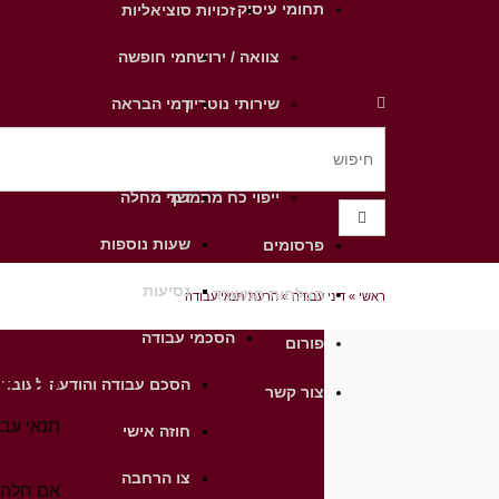
תחומי עיסוק
זכויות סוציאליות
צוואה / ירושה
ימי חופשה
שירותי נוטריון
דמי הבראה
ביטוח לאומי
דמי חגים
ייפוי כח מתמשך
דמי מחלה
שעות נוספות
פרסומים
נסיעות
הצלחות המשרד
ראשי
»
דיני עבודה
»
הרעת תנאי עבודה
הסכמי עבודה
פורום
הרעת
הסכם עבודה והודעה לעובד
צור קשר
תנאי עבו
חוזה אישי
צו הרחבה
אם חלה