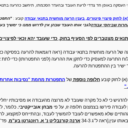
אי העסקה באופן חד צדדי לרעת העובד ובהעדר הסכמתו, תיחשב כהרעה בתנאי
קובע :
"התפטר
חרות שביחסי עבודה
לגבי אותו העובד שבהן אין לדרוש ממנו כי ימשיך בע
חלופה נוספת
של
התפטרות מחמת "נסיבות אחרות 
"
 להדגיש כי לא כל מקרה שעובד לא מרוצה מהעבודה או מסיבותיו יחליט
 לעבודה פירשו בצמצום חלופה זו, על פי
מבחן אובייקטיבי.
כלומר, ל
ותיים שלא מאפשרים לעובד להמשיך לעבוד, ובהתייחס למקצוע, לתפ
תו ענין.[ראה ל"ג 34-3
ארנה קורנבליט נ' א. רוזנגרטן בע"מ
, פד"ע ד