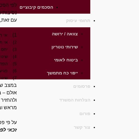
לפי הפסי
הסכמים קיבוציים
נסיבותיו,
עם זאת,
תחומי עיסוק
צוואה / ירושה
1)
אי תש
2) אי תשלום זכויות סוציאליות : חופשה, הבראה, שעות נוספות, חגים וכו'…
שירותי נוטריון
3) יחס מתעמר, משפיל ומבזה כלפי העובד- אין סיבה שעובד יסבול ממעסיק שככל הנראה מטרתו להתיש את העובד ולגרום לו להתפטר בעצמו.
4) שינוי תנאי העסקה (ללא הסכמת העובד) שנקבעו בחוזה או בצו הרחבה,
ביטוח לאומי
5) הפחתת שכר,
6) פגיעה במעמד, תפקיד או בעיסוק העובד,
ייפוי כח מתמשך
7) שינוי מקום עבודה, היקפה או זמני העבודה.
במצב של 
פרסומים
אולם – 
הצלחות המשרד
ולהחזיר
מראש וב
פורום
על פי פס
צור קשר
זכאי לפי