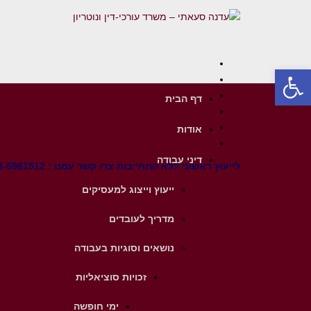
Facebook
פתח סרגל נגישות
Twitter
Google+
דף הבית
YouTube
LinkedIn
אודות
Instagram
דיני עבודה
לייעוץ ראשוני ללא התחייבות צרו קשר עמנו : 03-6961512
ייעוץ וייצוג למעסיקים
מדריך לעובדים
נושאים וסוגיות בעבודה
זכויות סוציאליות
ימי חופשה