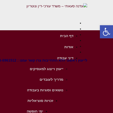
Facebook
פתח סרגל נגישות
Twitter
Google+
דף הבית
YouTube
LinkedIn
אודות
Instagram
דיני עבודה
לייעוץ ראשוני ללא התחייבות צרו קשר עמנו : 03-6961512
ייעוץ וייצוג למעסיקים
מדריך לעובדים
נושאים וסוגיות בעבודה
זכויות סוציאליות
ימי חופשה