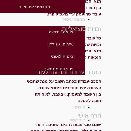
תנאי הכרחי להחיל דיני עבודה על מערכת
הסכמים קיבוציים
בין הצדדים, הוא קיומם של יחסי עבודה.
עובד שהועסק ע"י מעסיק פרטי
תחומי עיסוק
זכויות סוציאליות
צוואה / ירושה
כל עובד זכאי לזכויות סוציאליות, שהינן
שירותי נוטריון
זכויות שמטרתן להגן על העובד, וליתן לו
תנאי עבודה מעבר לשכר עבודה, כאשר
ביטוח לאומי
הזכאות לזכויות
ייפוי כח מתמשך
הסכם עבודה והודעה לעובד
פרסומים
הסכם עבודה בכתב חשוב על מנת שתנאי
העבודה יהיו מוסדרים ביחסי עבודה
הצלחות המשרד
בין העובד למעסיק. בעבר, לא היתה
חובה להסכם
פורום
חוזה אישי
צור קשר
ישנם סוגי עבודה רבים ושונים : חוזה